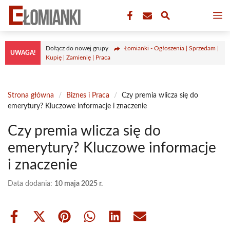
Przejdź
M
do
treści
Dołącz do nowej grupy
Łomianki - Ogłoszenia | Sprzedam |
UWAGA!
Kupię | Zamienię | Praca
Strona główna
/
Biznes i Praca
/
Czy premia wlicza się do
emerytury? Kluczowe informacje i znaczenie
Czy premia wlicza się do
emerytury? Kluczowe informacje
i znaczenie
Data dodania:
10 maja 2025 r.
Share
Share
Share
Share
Share
Share
on
on
on
on
on
on