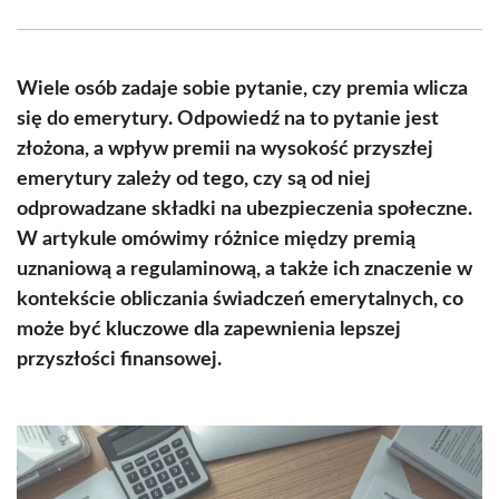
Facebook
X
Pinterest
WhatsApp
LinkedIn
Email
(Twitter)
Wiele osób zadaje sobie pytanie, czy premia wlicza
się do emerytury. Odpowiedź na to pytanie jest
złożona, a wpływ premii na wysokość przyszłej
emerytury zależy od tego, czy są od niej
odprowadzane składki na ubezpieczenia społeczne.
W artykule omówimy różnice między premią
uznaniową a regulaminową, a także ich znaczenie w
kontekście obliczania świadczeń emerytalnych, co
może być kluczowe dla zapewnienia lepszej
przyszłości finansowej.