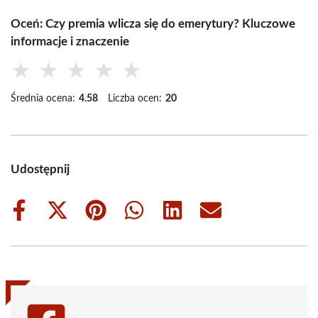
Oceń: Czy premia wlicza się do emerytury? Kluczowe
informacje i znaczenie
★
★
★
★
★
Średnia ocena:
4.58
Liczba ocen:
20
Udostępnij
Share
Share
Share
Share
Share
Share
on
on
on
on
on
on
Facebook
X
Pinterest
WhatsApp
LinkedIn
Email
(Twitter)