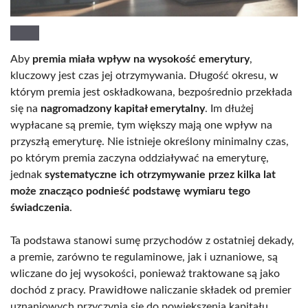
Aby
premia miała wpływ na wysokość emerytury
,
kluczowy jest czas jej otrzymywania. Długość okresu, w
którym premia jest oskładkowana, bezpośrednio przekłada
się na
nagromadzony kapitał emerytalny
. Im dłużej
wypłacane są premie, tym większy mają one wpływ na
przyszłą emeryturę. Nie istnieje określony minimalny czas,
po którym premia zaczyna oddziaływać na emeryturę,
jednak
systematyczne ich otrzymywanie przez kilka lat
może znacząco podnieść podstawę wymiaru tego
świadczenia
.
Ta podstawa stanowi sumę przychodów z ostatniej dekady,
a premie, zarówno te regulaminowe, jak i uznaniowe, są
wliczane do jej wysokości, ponieważ traktowane są jako
dochód z pracy. Prawidłowe naliczanie składek od premier
uznaniowych przyczynia się do powiększenia kapitału