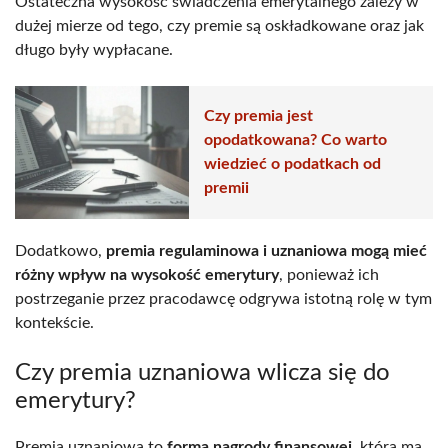
Ostateczna wysokość świadczenia emerytalnego zależy w
dużej mierze od tego, czy premie są oskładkowane oraz jak
długo były wypłacane.
Czy premia jest
opodatkowana? Co warto
wiedzieć o podatkach od
premii
Dodatkowo,
premia regulaminowa i uznaniowa mogą mieć
różny wpływ na wysokość emerytury
, ponieważ ich
postrzeganie przez pracodawcę odgrywa istotną rolę w tym
kontekście.
Czy premia uznaniowa wlicza się do
emerytury?
Premia uznaniowa to
forma nagrody finansowej
, która ma