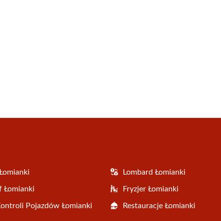
Łomianki
Lombard Łomianki
f Łomianki
Fryzjer Łomianki
Kontroli Pojazdów Łomianki
Restauracje Łomianki