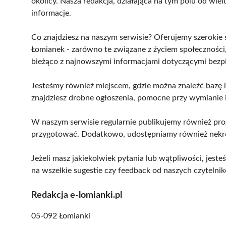
okolicy. Nasza redakcja, działająca na tym polu od wie
informacje.
Co znajdziesz na naszym serwisie? Oferujemy szerokie 
Łomianek - zarówno te związane z życiem społeczności,
bieżąco z najnowszymi informacjami dotyczącymi bezp
Jesteśmy również miejscem, gdzie można znaleźć bazę 
znajdziesz drobne ogłoszenia, pomocne przy wymianie in
W naszym serwisie regularnie publikujemy również pro
przygotować. Dodatkowo, udostępniamy również nekrol
Jeżeli masz jakiekolwiek pytania lub wątpliwości, jeste
na wszelkie sugestie czy feedback od naszych czytelnik
Redakcja e-lomianki.pl
05-092 Łomianki