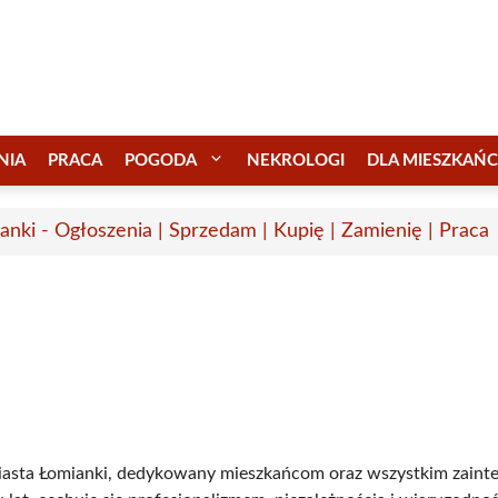
NIA
PRACA
POGODA
NEKROLOGI
DLA MIESZKAŃ
anki - Ogłoszenia | Sprzedam | Kupię | Zamienię | Praca
z miasta Łomianki, dedykowany mieszkańcom oraz wszystkim zai