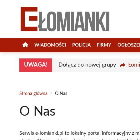
Przejdź
do
treści
WIADOMOŚCI
POLICJA
FIRMY
OGŁOSZE
UWAGA!
Dołącz do nowej grupy
Łomi
Strona główna
/
O Nas
O Nas
Serwis e-lomianki.pl to lokalny portal informacyjny 