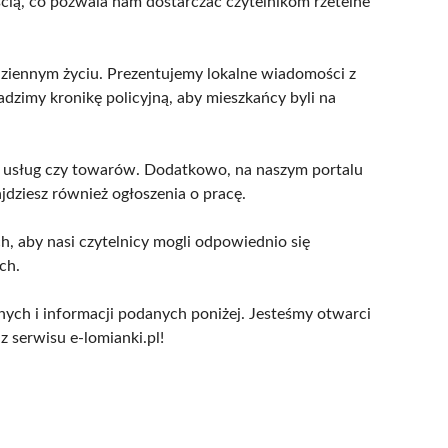
ością, co pozwala nam dostarczać czytelnikom rzetelne
odziennym życiu. Prezentujemy lokalne wiadomości z
dzimy kronikę policyjną, aby mieszkańcy byli na
ch usług czy towarów. Dodatkowo, na naszym portalu
jdziesz również ogłoszenia o pracę.
, aby nasi czytelnicy mogli odpowiednio się
ch.
anych i informacji podanych poniżej. Jesteśmy otwarci
z serwisu e-lomianki.pl!