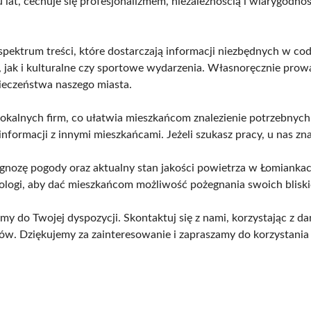
lu lat, cechuje się profesjonalizmem, niezależnością i wiarygodn
spektrum treści, które dostarczają informacji niezbędnych w c
 jak i kulturalne czy sportowe wydarzenia. Własnoręcznie prowa
ieczeństwa naszego miasta.
lokalnych firm, co ułatwia mieszkańcom znalezienie potrzebny
formacji z innymi mieszkańcami. Jeżeli szukasz pracy, u nas zna
gnozę pogody oraz aktualny stan jakości powietrza w Łomiankach
ogi, aby dać mieszkańcom możliwość pożegnania swoich bliski
śmy do Twojej dyspozycji. Skontaktuj się z nami, korzystając z d
ów. Dziękujemy za zainteresowanie i zapraszamy do korzystania 