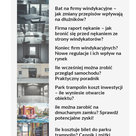
Bat na firmy windykacyjne –
jak zmiany przepisów wpływają
na dłużników?
Firma raport nękanie – jak
bronić się przed nękaniem ze
strony windykatorów?
Koniec firm windykacyjnych?
Nowe regulacje i ich wpływ na
rynek
Ile wcześniej można zrobić
przegląd samochodu?
Praktyczny poradnik
Park trampolin koszt inwestycji
– ile wyniesie otwarcie
obiektu?
ile można zarobić na
dmuchanym zamku? Sprawdź
potencjalne zyski!
Ile kosztuje bilet do parku
trampolin? Cennik i zniżki