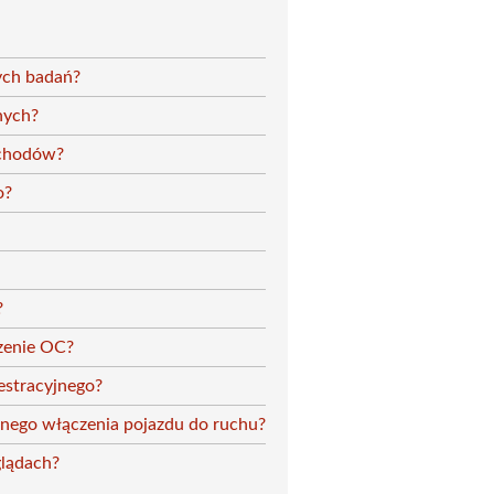
ych badań?
nych?
ochodów?
o?
?
zenie OC?
estracyjnego?
nego włączenia pojazdu do ruchu?
glądach?