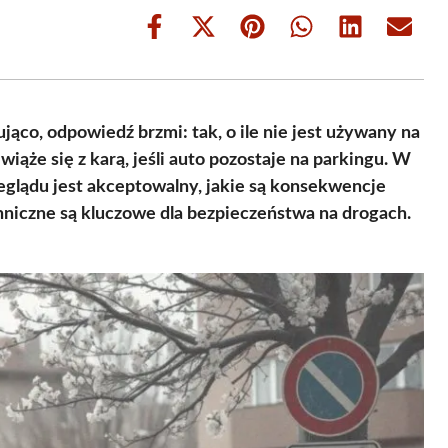
Share
Share
Share
Share
Share
Share
on
on
on
on
on
on
Facebook
X
Pinterest
WhatsApp
LinkedIn
Email
(Twitter)
ąco, odpowiedź brzmi: tak, o ile nie jest używany na
iąże się z karą, jeśli auto pozostaje na parkingu. W
eglądu jest akceptowalny, jakie są konsekwencje
chniczne są kluczowe dla bezpieczeństwa na drogach.