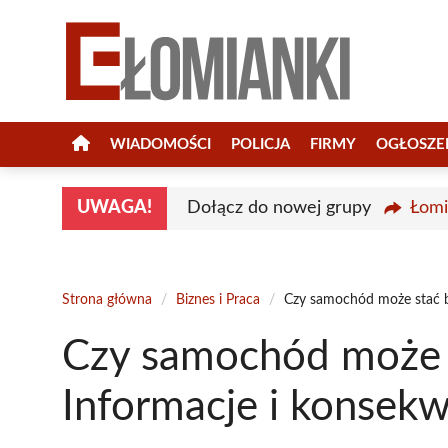
Przejdź
do
treści
WIADOMOŚCI
POLICJA
FIRMY
OGŁOSZE
UWAGA!
Dołącz do nowej grupy
Łomi
Strona główna
/
Biznes i Praca
/
Czy samochód może stać b
Czy samochód może s
Informacje i konsek