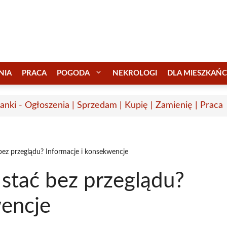
NIA
PRACA
POGODA
NEKROLOGI
DLA MIESZKAŃ
anki - Ogłoszenia | Sprzedam | Kupię | Zamienię | Praca
ez przeglądu? Informacje i konsekwencje
tać bez przeglądu?
wencje