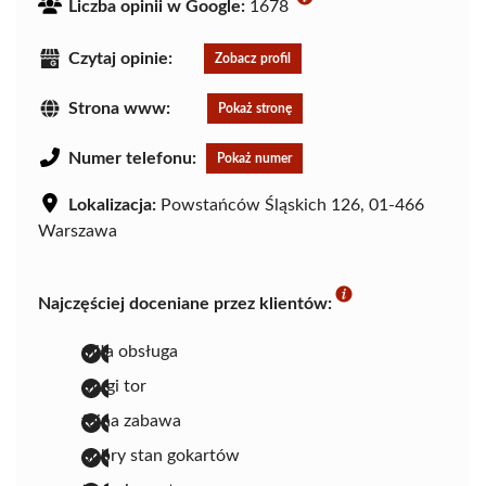
Liczba opinii w Google:
1678
Czytaj opinie:
Zobacz profil
Strona www:
Pokaż stronę
Numer telefonu:
Pokaż numer
Lokalizacja:
Powstańców Śląskich 126, 01-466
Warszawa
Najczęściej doceniane przez klientów:
miła obsługa
długi tor
fajna zabawa
dobry stan gokartów