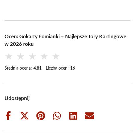
Oceń: Gokarty Łomianki – Najlepsze Tory Kartingowe
w 2026 roku
★
★
★
★
★
Średnia ocena:
4.81
Liczba ocen:
16
Udostępnij
Share
Share
Share
Share
Share
Share
on
on
on
on
on
on
Facebook
X
Pinterest
WhatsApp
LinkedIn
Email
(Twitter)