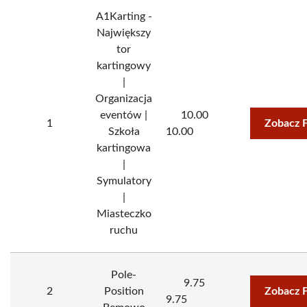
A1Karting -
Największy
tor
kartingowy
|
Organizacja
eventów |
10.00
1
Zobacz 
Szkoła
10.00
kartingowa
|
Symulatory
|
Miasteczko
ruchu
Pole-
9.75
2
Position
Zobacz 
9.75