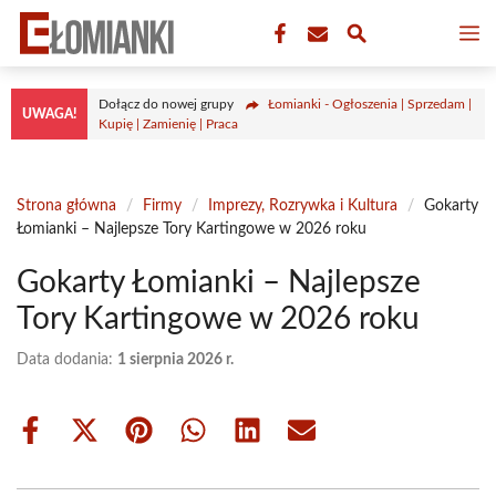
Przejdź
M
do
treści
Dołącz do nowej grupy
Łomianki - Ogłoszenia | Sprzedam |
UWAGA!
Kupię | Zamienię | Praca
Strona główna
/
Firmy
/
Imprezy, Rozrywka i Kultura
/
Gokarty
Łomianki – Najlepsze Tory Kartingowe w 2026 roku
Gokarty Łomianki – Najlepsze
Tory Kartingowe w 2026 roku
Data dodania:
1 sierpnia 2026 r.
Share
Share
Share
Share
Share
Share
on
on
on
on
on
on
Facebook
X
Pinterest
WhatsApp
LinkedIn
Email
(Twitter)