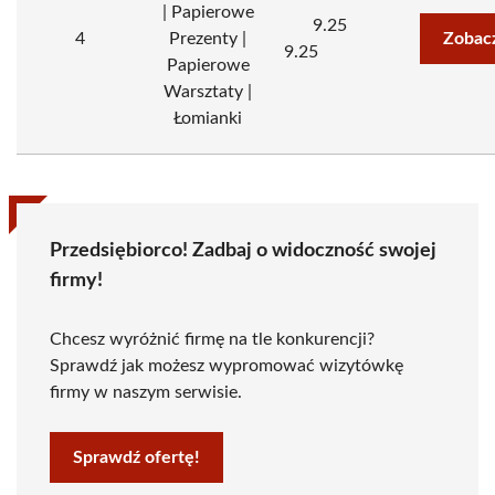
| Papierowe
9.25
4
Prezenty |
Zobac
9.25
Papierowe
Warsztaty |
Łomianki
Przedsiębiorco! Zadbaj o widoczność swojej
firmy!
Chcesz wyróżnić firmę na tle konkurencji?
Sprawdź jak możesz wypromować wizytówkę
firmy w naszym serwisie.
Sprawdź ofertę!