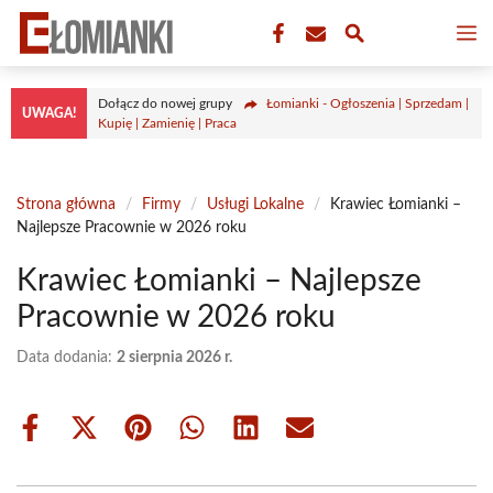
Przejdź
M
do
treści
Dołącz do nowej grupy
Łomianki - Ogłoszenia | Sprzedam |
UWAGA!
Kupię | Zamienię | Praca
Strona główna
/
Firmy
/
Usługi Lokalne
/
Krawiec Łomianki –
Najlepsze Pracownie w 2026 roku
Krawiec Łomianki – Najlepsze
Pracownie w 2026 roku
Data dodania:
2 sierpnia 2026 r.
Share
Share
Share
Share
Share
Share
on
on
on
on
on
on
Facebook
X
Pinterest
WhatsApp
LinkedIn
Email
(Twitter)