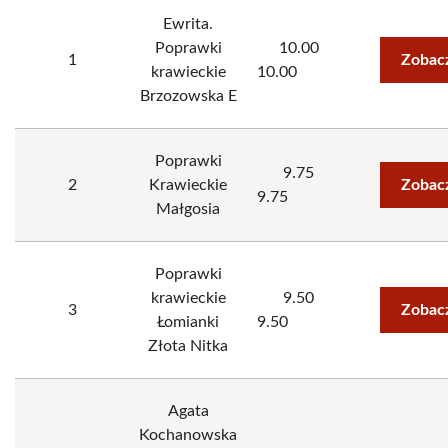
Ewrita.
Poprawki
10.00
1
Zobac
krawieckie
10.00
Brzozowska E
Poprawki
9.75
2
Krawieckie
Zobac
9.75
Małgosia
Poprawki
krawieckie
9.50
3
Zobac
Łomianki
9.50
Złota Nitka
Agata
Kochanowska