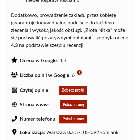
niepełnosprawnościami.
Dodatkowo, prowadzenie zakładu przez kobietę
gwarantuje indywidualne podejście do każdego
zlecenia i wysoką jakość obsługi. „Złota Nitka” może
się pochwalić pozytywnymi opiniami – zdobyła ocenę
4,3
na podstawie sześciu recenzji.
Ocena w Google:
4.3
Liczba opinii w Google:
6
Czytaj opinie:
Zobacz profil
Strona www:
Pokaż stronę
Numer telefonu:
Pokaż numer
Lokalizacja:
Warszawska 57, 05-092 Łomianki