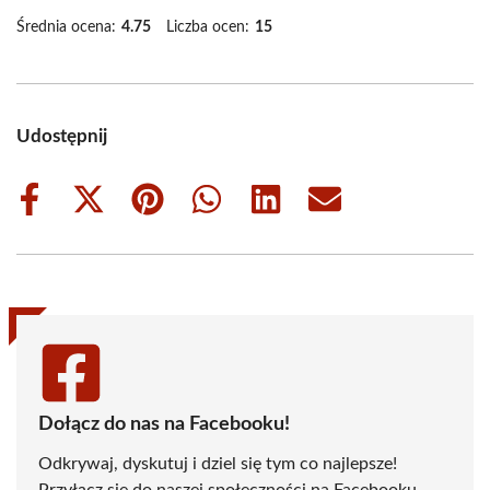
Średnia ocena:
4.75
Liczba ocen:
15
Udostępnij
Share
Share
Share
Share
Share
Share
on
on
on
on
on
on
Facebook
X
Pinterest
WhatsApp
LinkedIn
Email
(Twitter)
Dołącz do nas na Facebooku!
Odkrywaj, dyskutuj i dziel się tym co najlepsze!
Przyłącz się do naszej społeczności na Facebooku,