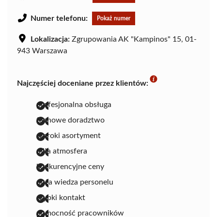
Numer telefonu:
Pokaż numer
Lokalizacja:
Zgrupowania AK "Kampinos" 15, 01-
943 Warszawa
Najczęściej doceniane przez klientów:
profesjonalna obsługa
fachowe doradztwo
szeroki asortyment
miła atmosfera
konkurencyjne ceny
duża wiedza personelu
szybki kontakt
pomocność pracowników