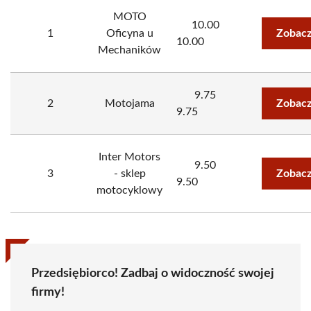
MOTO
10.00
1
Oficyna u
Zobacz
10.00
Mechaników
9.75
2
Motojama
Zobacz
9.75
Inter Motors
9.50
3
- sklep
Zobacz
9.50
motocyklowy
Przedsiębiorco! Zadbaj o widoczność swojej
firmy!