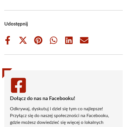
Udostępnij
Share
Share
Share
Share
Share
Share
on
on
on
on
on
on
Facebook
X
Pinterest
WhatsApp
LinkedIn
Email
(Twitter)
Dołącz do nas na Facebooku!
Odkrywaj, dyskutuj i dziel się tym co najlepsze!
Przyłącz się do naszej społeczności na Facebooku,
gdzie możesz dowiedzieć się więcej o lokalnych