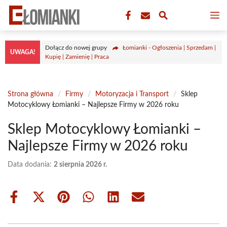
Przejdź
M
do
treści
Dołącz do nowej grupy
Łomianki - Ogłoszenia | Sprzedam |
UWAGA!
Kupię | Zamienię | Praca
Strona główna
/
Firmy
/
Motoryzacja i Transport
/
Sklep
Motocyklowy Łomianki – Najlepsze Firmy w 2026 roku
Sklep Motocyklowy Łomianki –
Najlepsze Firmy w 2026 roku
Data dodania:
2 sierpnia 2026 r.
Share
Share
Share
Share
Share
Share
on
on
on
on
on
on
Facebook
X
Pinterest
WhatsApp
LinkedIn
Email
(Twitter)