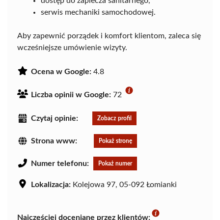
dostęp do zaplecza sanitarnego,
serwis mechaniki samochodowej.
Aby zapewnić porządek i komfort klientom, zaleca się
wcześniejsze umówienie wizyty.
Ocena w Google:
4.8
Liczba opinii w Google:
72
Czytaj opinie:
Zobacz profil
Strona www:
Pokaż stronę
Numer telefonu:
Pokaż numer
Lokalizacja:
Kolejowa 97, 05-092 Łomianki
Najczęściej doceniane przez klientów: