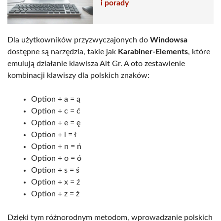
i porady
Dla użytkowników przyzwyczajonych do
Windowsa
dostępne są narzędzia, takie jak
Karabiner-Elements
, które
emulują działanie klawisza Alt Gr. A oto zestawienie
kombinacji klawiszy dla polskich znaków:
Option + a = ą
Option + c = ć
Option + e = ę
Option + l = ł
Option + n = ń
Option + o = ó
Option + s = ś
Option + x = ź
Option + z = ż
Dzięki tym różnorodnym metodom, wprowadzanie polskich