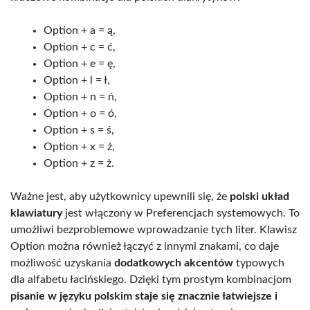
Option + a = ą,
Option + c = ć,
Option + e = ę,
Option + l = ł,
Option + n = ń,
Option + o = ó,
Option + s = ś,
Option + x = ź,
Option + z = ż.
Ważne jest, aby użytkownicy upewnili się, że
polski układ
klawiatury
jest włączony w Preferencjach systemowych. To
umożliwi bezproblemowe wprowadzanie tych liter. Klawisz
Option można również łączyć z innymi znakami, co daje
możliwość uzyskania
dodatkowych akcentów
typowych
dla alfabetu łacińskiego. Dzięki tym prostym kombinacjom
pisanie w języku polskim staje się znacznie łatwiejsze i