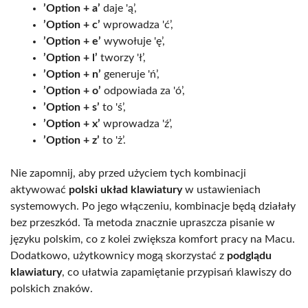
’Option + a’
daje 'ą’,
’Option + c’
wprowadza 'ć’,
’Option + e’
wywołuje 'ę’,
’Option + l’
tworzy 'ł’,
’Option + n’
generuje 'ń’,
’Option + o’
odpowiada za 'ó’,
’Option + s’
to 'ś’,
’Option + x’
wprowadza 'ź’,
’Option + z’
to 'ż’.
Nie zapomnij, aby przed użyciem tych kombinacji
aktywować
polski układ klawiatury
w ustawieniach
systemowych. Po jego włączeniu, kombinacje będą działały
bez przeszkód. Ta metoda znacznie upraszcza pisanie w
języku polskim, co z kolei zwiększa komfort pracy na Macu.
Dodatkowo, użytkownicy mogą skorzystać z
podglądu
klawiatury
, co ułatwia zapamiętanie przypisań klawiszy do
polskich znaków.