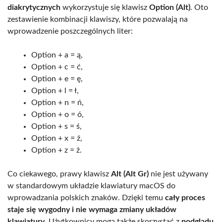
diakrytycznych
wykorzystuje się klawisz
Option (Alt)
. Oto
zestawienie kombinacji klawiszy, które pozwalają na
wprowadzenie poszczególnych liter:
Option + a = ą,
Option + c = ć,
Option + e = ę,
Option + l = ł,
Option + n = ń,
Option + o = ó,
Option + s = ś,
Option + x = ź,
Option + z = ż.
Co ciekawego, prawy klawisz
Alt (Alt Gr)
nie jest używany
w standardowym układzie klawiatury macOS do
wprowadzania polskich znaków. Dzięki temu
cały proces
staje się wygodny i nie wymaga zmiany układów
klawiatury
. Użytkownicy mogą także skorzystać z
podglądu