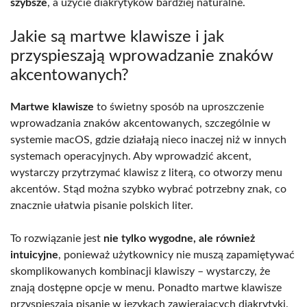
szybsze
, a użycie diakrytyków bardziej naturalne.
Jakie są martwe klawisze i jak
przyspieszają wprowadzanie znaków
akcentowanych?
Martwe klawisze
to świetny sposób na uproszczenie
wprowadzania znaków akcentowanych, szczególnie w
systemie macOS, gdzie działają nieco inaczej niż w innych
systemach operacyjnych. Aby wprowadzić akcent,
wystarczy przytrzymać klawisz z literą, co otworzy menu
akcentów. Stąd można szybko wybrać potrzebny znak, co
znacznie ułatwia pisanie polskich liter.
To rozwiązanie jest
nie tylko wygodne, ale również
intuicyjne
, ponieważ użytkownicy nie muszą zapamiętywać
skomplikowanych kombinacji klawiszy – wystarczy, że
znają dostępne opcje w menu. Ponadto martwe klawisze
przyspieszają pisanie w językach zawierających diakrytyki.