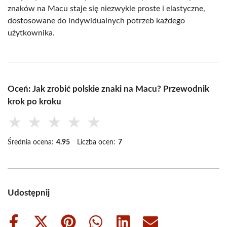
znaków na Macu staje się niezwykle proste i elastyczne,
dostosowane do indywidualnych potrzeb każdego
użytkownika.
Oceń: Jak zrobić polskie znaki na Macu? Przewodnik
krok po kroku
★
★
★
★
★
Średnia ocena:
4.95
Liczba ocen:
7
Udostępnij
Share
Share
Share
Share
Share
Share