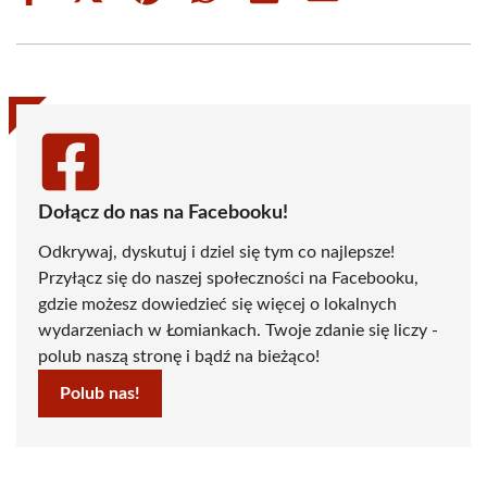
on
on
on
on
on
on
Facebook
X
Pinterest
WhatsApp
LinkedIn
Email
(Twitter)
Dołącz do nas na Facebooku!
Odkrywaj, dyskutuj i dziel się tym co najlepsze!
Przyłącz się do naszej społeczności na Facebooku,
gdzie możesz dowiedzieć się więcej o lokalnych
wydarzeniach w Łomiankach. Twoje zdanie się liczy -
polub naszą stronę i bądź na bieżąco!
Polub nas!