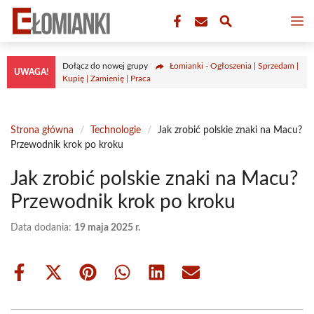
Przejdź
M
do
treści
Dołącz do nowej grupy
Łomianki - Ogłoszenia | Sprzedam |
UWAGA!
Kupię | Zamienię | Praca
Strona główna
/
Technologie
/
Jak zrobić polskie znaki na Macu?
Przewodnik krok po kroku
Jak zrobić polskie znaki na Macu?
Przewodnik krok po kroku
Data dodania:
19 maja 2025 r.
Share
Share
Share
Share
Share
Share
on
on
on
on
on
on
Facebook
X
Pinterest
WhatsApp
LinkedIn
Email
(Twitter)