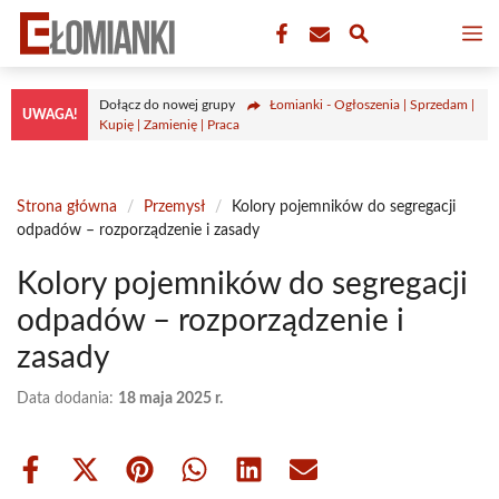
Przejdź
M
do
treści
Dołącz do nowej grupy
Łomianki - Ogłoszenia | Sprzedam |
UWAGA!
Kupię | Zamienię | Praca
Strona główna
/
Przemysł
/
Kolory pojemników do segregacji
odpadów – rozporządzenie i zasady
Kolory pojemników do segregacji
odpadów – rozporządzenie i
zasady
Data dodania:
18 maja 2025 r.
Share
Share
Share
Share
Share
Share
on
on
on
on
on
on