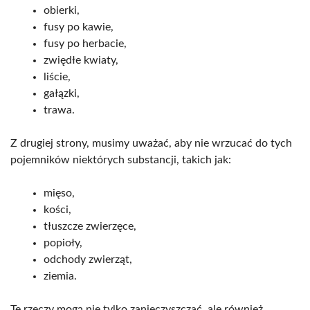
obierki,
fusy po kawie,
fusy po herbacie,
zwiędłe kwiaty,
liście,
gałązki,
trawa.
Z drugiej strony, musimy uważać, aby nie wrzucać do tych
pojemników niektórych substancji, takich jak:
mięso,
kości,
tłuszcze zwierzęce,
popioły,
odchody zwierząt,
ziemia.
Te rzeczy mogą nie tylko zanieczyszczać, ale również