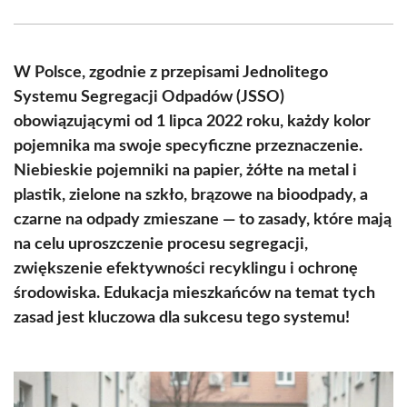
Facebook
X
Pinterest
WhatsApp
LinkedIn
Email
(Twitter)
W Polsce, zgodnie z przepisami Jednolitego
Systemu Segregacji Odpadów (JSSO)
obowiązującymi od 1 lipca 2022 roku, każdy kolor
pojemnika ma swoje specyficzne przeznaczenie.
Niebieskie pojemniki na papier, żółte na metal i
plastik, zielone na szkło, brązowe na bioodpady, a
czarne na odpady zmieszane — to zasady, które mają
na celu uproszczenie procesu segregacji,
zwiększenie efektywności recyklingu i ochronę
środowiska. Edukacja mieszkańców na temat tych
zasad jest kluczowa dla sukcesu tego systemu!