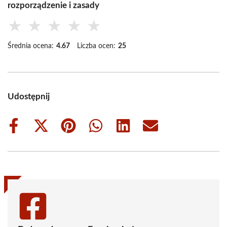
rozporządzenie i zasady
★
★
★
★
★
Średnia ocena:
4.67
Liczba ocen:
25
Udostępnij
Share
Share
Share
Share
Share
Share
on
on
on
on
on
on
Facebook
X
Pinterest
WhatsApp
LinkedIn
Email
(Twitter)