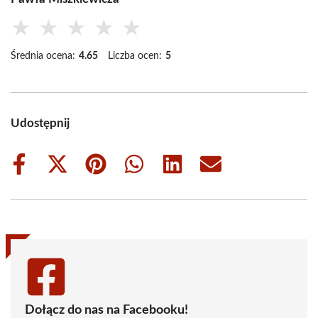
★
★
★
★
★
Średnia ocena:
4.65
Liczba ocen:
5
Udostępnij
Share
Share
Share
Share
Share
Share
on
on
on
on
on
on
Facebook
X
Pinterest
WhatsApp
LinkedIn
Email
(Twitter)
Dołącz do nas na Facebooku!