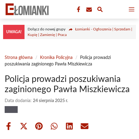
Przejdź
M
do
treści
Dołącz do nowej grupy
Łomianki - Ogłoszenia | Sprzedam |
UWAGA!
Kupię | Zamienię | Praca
Strona główna
/
Kronika Policyjna
/
Policja prowadzi
poszukiwania zaginionego Pawła Miszkiewicza
Policja prowadzi poszukiwania
zaginionego Pawła Miszkiewicza
Data dodania:
24 sierpnia 2025 r.
Share
Share
Share
Share
Share
Share
on
on
on
on
on
on
Facebook
X
Pinterest
WhatsApp
LinkedIn
Email