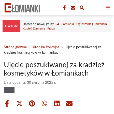
Przejdź
M
do
treści
Dołącz do nowej grupy
Łomianki - Ogłoszenia | Sprzedam |
UWAGA!
Kupię | Zamienię | Praca
Strona główna
/
Kronika Policyjna
/
Ujęcie poszukiwanej za
kradzież kosmetyków w Łomiankach
Ujęcie poszukiwanej za kradzież
kosmetyków w Łomiankach
Data dodania:
30 sierpnia 2025 r.
Share
Share
Share
Share
Share
Share
on
on
on
on
on
on
Facebook
X
Pinterest
WhatsApp
LinkedIn
Email