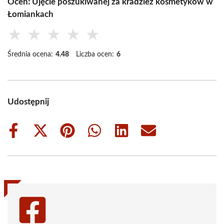
Oceń: Ujęcie poszukiwanej za kradzież kosmetyków w
Łomiankach
★
★
★
★
★
Średnia ocena:
4.48
Liczba ocen:
6
Udostępnij
Share
Share
Share
Share
Share
Share
on
on
on
on
on
on
Facebook
X
Pinterest
WhatsApp
LinkedIn
Email
(Twitter)