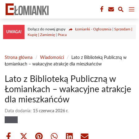
Przejdź
M
do
treści
Dołącz do nowej grupy
Łomianki - Ogłoszenia | Sprzedam |
UWAGA!
Kupię | Zamienię | Praca
Strona główna
/
Wiadomości
/
Lato z Biblioteką Publiczną w
Łomiankach – wakacyjne atrakcje dla mieszkańców
Lato z Biblioteką Publiczną w
Łomiankach – wakacyjne atrakcje
dla mieszkańców
Data dodania:
15 czerwca 2026 r.
Share
Share
Share
Share
Share
Share