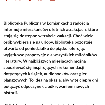
on
on
on
on
on
on
Facebook
X
Pinterest
WhatsApp
LinkedIn
Email
(Twitter)
Biblioteka Publiczna w Łomiankach z radością
informuje mieszkańców o letnich atrakcjach, które
stają się dostępne w trakcie wakacji. Choć wiele
osób wybiera się na urlopy, biblioteka pozostaje
otwarta od poniedziałku do piątku, oferując
wyjątkowe propozycje dla wszystkich miłośników
literatury. W najbliższych miesiącach można
spodziewać się inspirujących rekomendacji
dotyczących książek, audiobooków oraz gier
planszowych. To idealna okazja, aby w te ciepłe dni
połączyć odpoczynek z odkrywaniem nowych
historii.