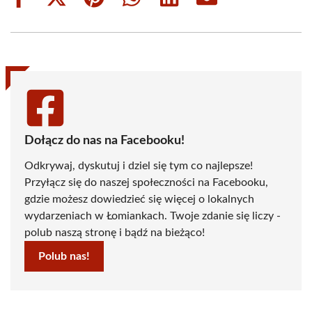
Share
Share
Share
Share
Share
Share
on
on
on
on
on
on
Facebook
X
Pinterest
WhatsApp
LinkedIn
Email
(Twitter)
Dołącz do nas na Facebooku!
Odkrywaj, dyskutuj i dziel się tym co najlepsze!
Przyłącz się do naszej społeczności na Facebooku,
gdzie możesz dowiedzieć się więcej o lokalnych
wydarzeniach w Łomiankach. Twoje zdanie się liczy -
polub naszą stronę i bądź na bieżąco!
Polub nas!