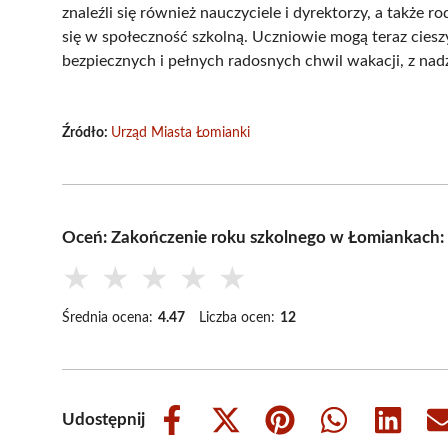
znaleźli się również nauczyciele i dyrektorzy, a także r
się w społeczność szkolną. Uczniowie mogą teraz cies
bezpiecznych i pełnych radosnych chwil wakacji, z nad
Źródło:
Urząd Miasta Łomianki
Oceń: Zakończenie roku szkolnego w Łomiankach: 
★
★
★
★
★
Średnia ocena:
4.47
Liczba ocen:
12
Udostępnij
Share
Share
Share
Share
Share
on
on
on
on
on