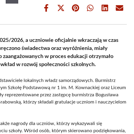
Share
Share
Share
Share
Share
Share
on
on
on
on
on
on
Facebook
X
Pinterest
WhatsApp
LinkedIn
Email
(Twitter)
25/2026, a uczniowie oficjalnie wkraczają w czas
wręczono świadectwa oraz wyróżnienia, miały
b zaangażowanych w proces edukacji otrzymało
 wkład w rozwój społeczności szkolnych.
edstawiciele lokalnych władz samorządowych. Burmistrz
 tym Szkołę Podstawową nr 1 im. M. Kownackiej oraz Liceum
yły reprezentowane przez zastępcę burmistrza Bogusława
abowską, którzy składali gratulacje uczniom i nauczycielom
akże nagrody dla uczniów, którzy wykazywali się
ciu szkoły. Wśród osób, którym skierowano podziękowania,