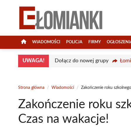
Przejdź
do
treści
WIADOMOŚCI
POLICJA
FIRMY
OGŁOSZENI
UWAGA!
Dołącz do nowej grupy
Łomi
Strona główna
/
Wiadomości
/
Zakończenie roku szkolneg
Zakończenie roku sz
Czas na wakacje!