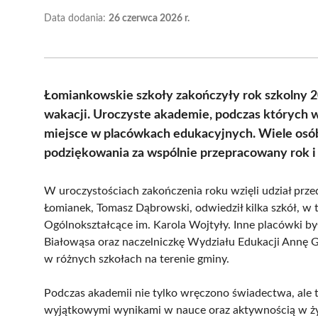
Data dodania:
26 czerwca 2026 r.
Łomiankowskie szkoły zakończyły rok szkolny 20
wakacji. Uroczyste akademie, podczas których 
miejsce w placówkach edukacyjnych. Wiele osó
podziękowania za wspólnie przepracowany rok i
W uroczystościach zakończenia roku wzięli udział prz
Łomianek, Tomasz Dąbrowski, odwiedził kilka szkół, w
Ogólnokształcące im. Karola Wojtyły. Inne placówki b
Białowąsa oraz naczelniczkę Wydziału Edukacji Annę Gr
w różnych szkołach na terenie gminy.
Podczas akademii nie tylko wręczono świadectwa, ale t
wyjątkowymi wynikami w nauce oraz aktywnością w ży