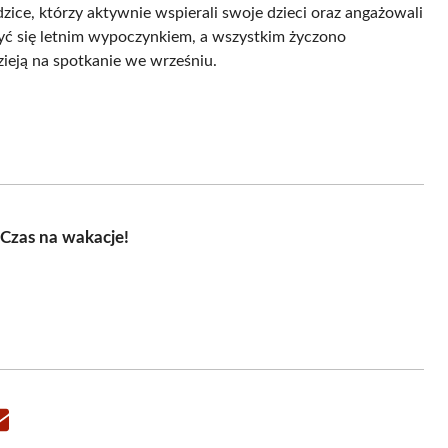
odzice, którzy aktywnie wspierali swoje dzieci oraz angażowali
zyć się letnim wypoczynkiem, a wszystkim życzono
zieją na spotkanie we wrześniu.
Czas na wakacje!
Share
on