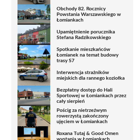
Obchody 82. Rocznicy
Powstania Warszawskiego w
Łomiankach
Upamiętnienie porucznika
Stefana Radzikowskiego
Spotkanie mieszkańców
Łomianek na temat budowy
trasy S7
Interwencja strażników
miejskich dla rannego koziołka
Bezpłatny dostęp do Hali
Sportowej w Łomiankach przez
cały sierpień
Pościg za nietrzeźwym
rowerzystą zakończony
ujęciem w Łomiankach
Roxana Tutaj & Good Omen
wystąpią w Łomiankach