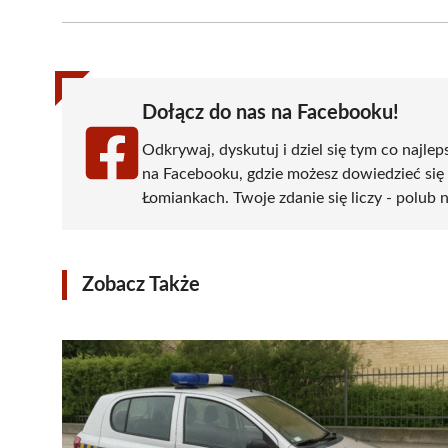
Facebook
X
Pinterest
WhatsApp
LinkedIn
(Twitter)
Dołącz do nas na Facebooku!
Odkrywaj, dyskutuj i dziel się tym co najlep
na Facebooku, gdzie możesz dowiedzieć się
Łomiankach. Twoje zdanie się liczy - polub n
Zobacz Także