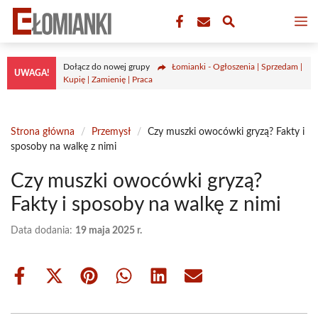
Przejdź
M
do
treści
Dołącz do nowej grupy
Łomianki - Ogłoszenia | Sprzedam |
UWAGA!
Kupię | Zamienię | Praca
Strona główna
/
Przemysł
/
Czy muszki owocówki gryzą? Fakty i
sposoby na walkę z nimi
Czy muszki owocówki gryzą?
Fakty i sposoby na walkę z nimi
Data dodania:
19 maja 2025 r.
Share
Share
Share
Share
Share
Share
on
on
on
on
on
on
Facebook
X
Pinterest
WhatsApp
LinkedIn
Email
(Twitter)