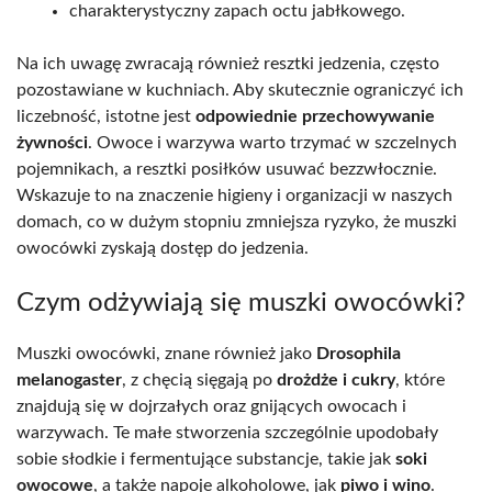
charakterystyczny zapach octu jabłkowego.
Na ich uwagę zwracają również resztki jedzenia, często
pozostawiane w kuchniach. Aby skutecznie ograniczyć ich
liczebność, istotne jest
odpowiednie przechowywanie
żywności
. Owoce i warzywa warto trzymać w szczelnych
pojemnikach, a resztki posiłków usuwać bezzwłocznie.
Wskazuje to na znaczenie higieny i organizacji w naszych
domach, co w dużym stopniu zmniejsza ryzyko, że muszki
owocówki zyskają dostęp do jedzenia.
Czym odżywiają się muszki owocówki?
Muszki owocówki, znane również jako
Drosophila
melanogaster
, z chęcią sięgają po
drożdże i cukry
, które
znajdują się w dojrzałych oraz gnijących owocach i
warzywach. Te małe stworzenia szczególnie upodobały
sobie słodkie i fermentujące substancje, takie jak
soki
owocowe
, a także napoje alkoholowe, jak
piwo i wino
.