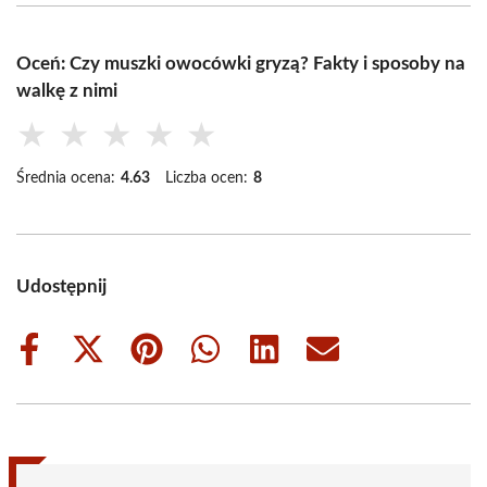
Oceń: Czy muszki owocówki gryzą? Fakty i sposoby na
walkę z nimi
★
★
★
★
★
Średnia ocena:
4.63
Liczba ocen:
8
Udostępnij
Share
Share
Share
Share
Share
Share
on
on
on
on
on
on
Facebook
X
Pinterest
WhatsApp
LinkedIn
Email
(Twitter)