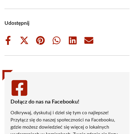
Udostępnij
Share
Share
Share
Share
Share
Share
on
on
on
on
on
on
Facebook
X
Pinterest
WhatsApp
LinkedIn
Email
(Twitter)
Dołącz do nas na Facebooku!
Odkrywaj, dyskutuj i dziel się tym co najlepsze!
Przyłącz się do naszej społeczności na Facebooku,
gdzie możesz dowiedzieć się więcej o lokalnych