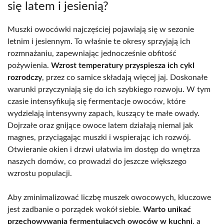
się latem i jesienią?
Muszki owocówki najczęściej pojawiają się w sezonie
letnim i jesiennym. To właśnie te okresy sprzyjają ich
rozmnażaniu, zapewniając jednocześnie obfitość
pożywienia.
Wzrost temperatury przyspiesza ich cykl
rozrodczy
, przez co samice składają więcej jaj. Doskonałe
warunki przyczyniają się do ich szybkiego rozwoju. W tym
czasie intensyfikują się fermentacje owoców, które
wydzielają intensywny zapach, kuszący te małe owady.
Dojrzałe oraz gnijące owoce latem działają niemal jak
magnes, przyciągając muszki i wspierając ich rozwój.
Otwieranie okien i drzwi ułatwia im dostęp do wnętrza
naszych domów, co prowadzi do jeszcze większego
wzrostu populacji.
Aby zminimalizować liczbę muszek owocowych, kluczowe
jest zadbanie o porządek wokół siebie.
Warto unikać
przechowywania fermentujących owoców w kuchni
, a