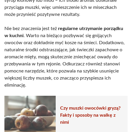
syrop klonowy lub miód – ich słodki aromat doskonale
przyciąga muszki, więc umieszczenie ich w miseczkach
może przynieść pozytywne rezultaty.
Nie bez znaczenia jest też
regularne utrzymanie porządku
w kuchni
. Warto na bieżąco pozbywać się gnijących
owoców oraz dokładnie myć kosze na śmieci. Dodatkowo,
naturalne środki odstraszające, jak świeczki zapachowe o
aromacie mięty, mogą skutecznie zniechęcać owady do
przebywania w tym rejonie. Odkurzacz również stanowi
pomocne narzędzie, które pozwala na szybkie usunięcie
większej liczby muszek, co znacząco przyspiesza ich
eliminację.
Czy muszki owocówki gryzą?
Fakty i sposoby na walkę z
nimi