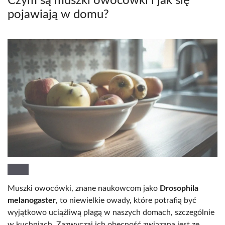
Czym są muszki owocówki i jak się
pojawiają w domu?
Muszki owocówki, znane naukowcom jako
Drosophila
melanogaster
, to niewielkie owady, które potrafią być
wyjątkowo uciążliwą plagą w naszych domach, szczególnie
w kuchniach. Zazwyczaj ich obecność związana jest ze