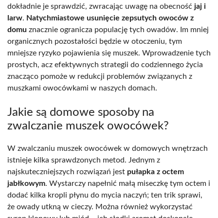
dokładnie je sprawdzić, zwracając uwagę na obecność
jaj i
larw
.
Natychmiastowe usunięcie zepsutych owoców z
domu
znacznie ogranicza populację tych owadów. Im mniej
organicznych pozostałości będzie w otoczeniu, tym
mniejsze ryzyko pojawienia się muszek. Wprowadzenie tych
prostych, acz efektywnych strategii do codziennego życia
znacząco pomoże w redukcji problemów związanych z
muszkami owocówkami w naszych domach.
Jakie są domowe sposoby na
zwalczanie muszek owocówek?
W zwalczaniu muszek owocówek w domowych wnętrzach
istnieje kilka sprawdzonych metod. Jednym z
najskuteczniejszych rozwiązań jest
pułapka z octem
jabłkowym
. Wystarczy napełnić małą miseczkę tym octem i
dodać kilka kropli płynu do mycia naczyń; ten trik sprawi,
że owady utkną w cieczy. Można również wykorzystać