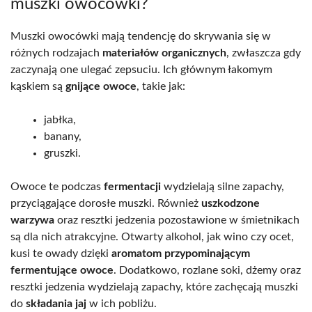
muszki owocówki?
Muszki owocówki mają tendencję do skrywania się w
różnych rodzajach
materiałów organicznych
, zwłaszcza gdy
zaczynają one ulegać zepsuciu. Ich głównym łakomym
kąskiem są
gnijące owoce
, takie jak:
jabłka,
banany,
gruszki.
Owoce te podczas
fermentacji
wydzielają silne zapachy,
przyciągające dorosłe muszki. Również
uszkodzone
warzywa
oraz resztki jedzenia pozostawione w śmietnikach
są dla nich atrakcyjne. Otwarty alkohol, jak wino czy ocet,
kusi te owady dzięki
aromatom przypominającym
fermentujące owoce
. Dodatkowo, rozlane soki, dżemy oraz
resztki jedzenia wydzielają zapachy, które zachęcają muszki
do
składania jaj
w ich pobliżu.