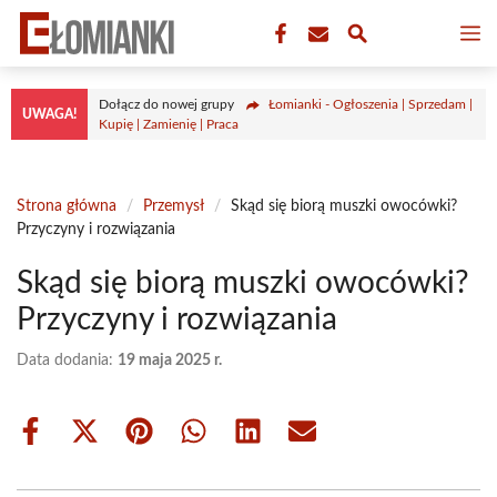
Przejdź
M
do
treści
Dołącz do nowej grupy
Łomianki - Ogłoszenia | Sprzedam |
UWAGA!
Kupię | Zamienię | Praca
Strona główna
/
Przemysł
/
Skąd się biorą muszki owocówki?
Przyczyny i rozwiązania
Skąd się biorą muszki owocówki?
Przyczyny i rozwiązania
Data dodania:
19 maja 2025 r.
Share
Share
Share
Share
Share
Share
on
on
on
on
on
on
Facebook
X
Pinterest
WhatsApp
LinkedIn
Email
(Twitter)