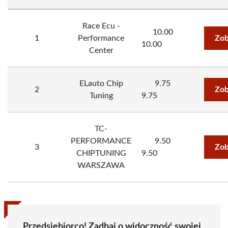
Race Ecu -
10.00
1
Performance
Zob
10.00
Center
ELauto Chip
9.75
2
Zob
Tuning
9.75
TC-
PERFORMANCE
9.50
3
Zob
CHIPTUNING
9.50
WARSZAWA
Przedsiębiorco! Zadbaj o widoczność swojej