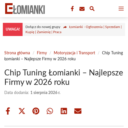
Przejdź
M
do
treści
Dołącz do nowej grupy
Łomianki - Ogłoszenia | Sprzedam |
UWAGA!
Kupię | Zamienię | Praca
Strona główna
/
Firmy
/
Motoryzacja i Transport
/
Chip Tuning
Łomianki – Najlepsze Firmy w 2026 roku
Chip Tuning Łomianki – Najlepsze
Firmy w 2026 roku
Data dodania:
1 sierpnia 2026 r.
Share
Share
Share
Share
Share
Share
on
on
on
on
on
on
Facebook
X
Pinterest
WhatsApp
LinkedIn
Email
(Twitter)