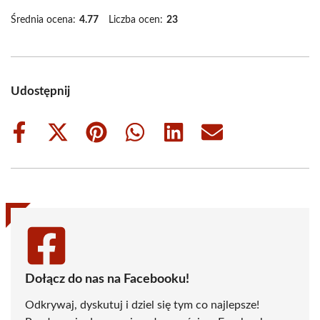
Średnia ocena:
4.77
Liczba ocen:
23
Udostępnij
Share
Share
Share
Share
Share
Share
on
on
on
on
on
on
Facebook
X
Pinterest
WhatsApp
LinkedIn
Email
(Twitter)
Dołącz do nas na Facebooku!
Odkrywaj, dyskutuj i dziel się tym co najlepsze!