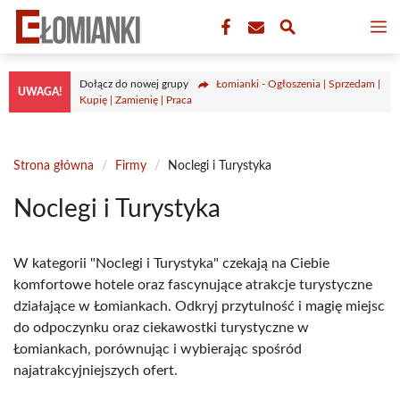
Przejdź
M
do
treści
Dołącz do nowej grupy
Łomianki - Ogłoszenia | Sprzedam |
UWAGA!
Kupię | Zamienię | Praca
Strona główna
/
Firmy
/
Noclegi i Turystyka
Noclegi i Turystyka
W kategorii "Noclegi i Turystyka" czekają na Ciebie
komfortowe hotele oraz fascynujące atrakcje turystyczne
działające w Łomiankach. Odkryj przytulność i magię miejsc
do odpoczynku oraz ciekawostki turystyczne w
Łomiankach, porównując i wybierając spośród
najatrakcyjniejszych ofert.