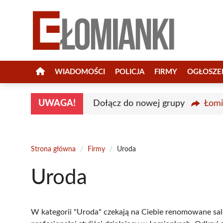
Przejdź
do
treści
WIADOMOŚCI
POLICJA
FIRMY
OGŁOSZE
UWAGA!
Dołącz do nowej grupy
Łomi
Strona główna
/
Firmy
/
Uroda
Uroda
W kategorii "Uroda" czekają na Ciebie renomowane sal