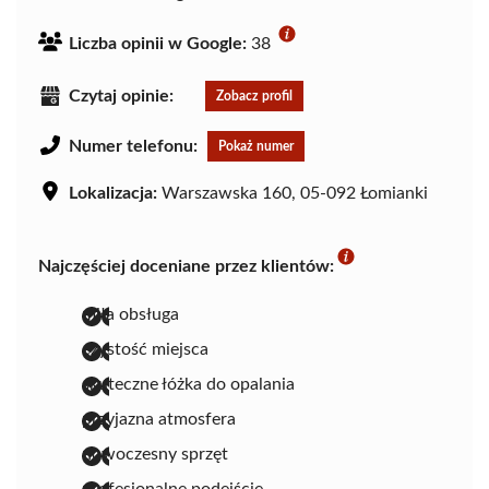
Liczba opinii w Google:
38
Czytaj opinie:
Zobacz profil
Numer telefonu:
Pokaż numer
Lokalizacja:
Warszawska 160, 05-092 Łomianki
Najczęściej doceniane przez klientów:
miła obsługa
czystość miejsca
skuteczne łóżka do opalania
przyjazna atmosfera
nowoczesny sprzęt
profesjonalne podejście