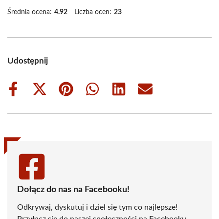
Średnia ocena:
4.92
Liczba ocen:
23
Udostępnij
Share
Share
Share
Share
Share
Share
on
on
on
on
on
on
Facebook
X
Pinterest
WhatsApp
LinkedIn
Email
(Twitter)
Dołącz do nas na Facebooku!
Odkrywaj, dyskutuj i dziel się tym co najlepsze!