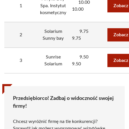
10.00
1
Spa. Instytut
Zobacz
10.00
kosmetyczny
Solarium
9.75
2
Zobacz
Sunny bay
9.75
Sunrise
9.50
3
Zobacz
Solarium
9.50
Przedsiębiorco! Zadbaj o widoczność swojej
firmy!
Chcesz wyróżnić firmę na tle konkurencji?
Sprawdź jak możesz wypromować wizytówkę