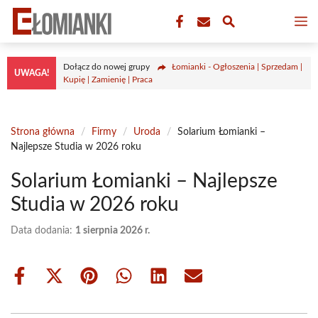
Przejdź
M
do
treści
Dołącz do nowej grupy
Łomianki - Ogłoszenia | Sprzedam |
UWAGA!
Kupię | Zamienię | Praca
Strona główna
/
Firmy
/
Uroda
/
Solarium Łomianki –
Najlepsze Studia w 2026 roku
Solarium Łomianki – Najlepsze
Studia w 2026 roku
Data dodania:
1 sierpnia 2026 r.
Share
Share
Share
Share
Share
Share
on
on
on
on
on
on
Facebook
X
Pinterest
WhatsApp
LinkedIn
Email
(Twitter)