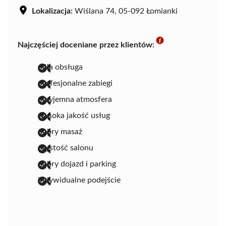
Lokalizacja:
Wiślana 74, 05-092 Łomianki
Najczęściej doceniane przez klientów:
miła obsługa
profesjonalne zabiegi
przyjemna atmosfera
wysoka jakość usług
dobry masaż
czystość salonu
dobry dojazd i parking
indywidualne podejście