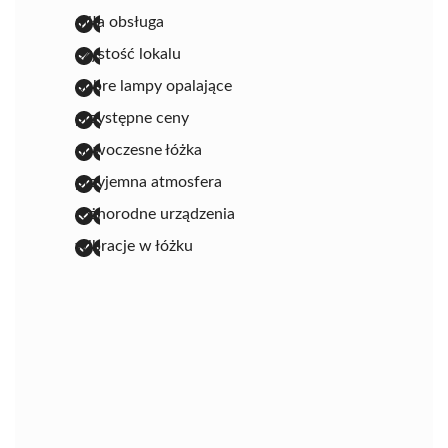
miła obsługa
czystość lokalu
dobre lampy opalające
przystępne ceny
nowoczesne łóżka
przyjemna atmosfera
różnorodne urządzenia
wibracje w łóżku