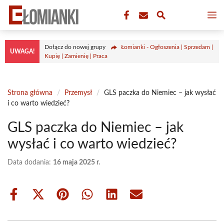
Przejdź
M
do
treści
Dołącz do nowej grupy
Łomianki - Ogłoszenia | Sprzedam |
UWAGA!
Kupię | Zamienię | Praca
Strona główna
/
Przemysł
/
GLS paczka do Niemiec – jak wysłać
i co warto wiedzieć?
GLS paczka do Niemiec – jak
wysłać i co warto wiedzieć?
Data dodania:
16 maja 2025 r.
Share
Share
Share
Share
Share
Share
on
on
on
on
on
on
Facebook
X
Pinterest
WhatsApp
LinkedIn
Email
(Twitter)