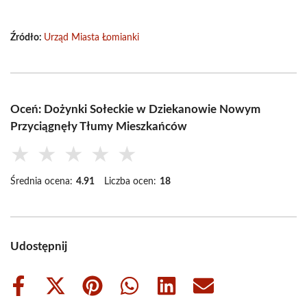
Źródło:
Urząd Miasta Łomianki
Oceń: Dożynki Sołeckie w Dziekanowie Nowym
Przyciągnęły Tłumy Mieszkańców
★
★
★
★
★
Średnia ocena:
4.91
Liczba ocen:
18
Udostępnij
Share
Share
Share
Share
Share
Share
on
on
on
on
on
on