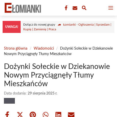
Przejdź
M
do
treści
Dołącz do nowej grupy
Łomianki - Ogłoszenia | Sprzedam |
UWAGA!
Kupię | Zamienię | Praca
Strona główna
/
Wiadomości
/
Dożynki Sołeckie w Dziekanowie
Nowym Przyciągnęły Tłumy Mieszkańców
Dożynki Sołeckie w Dziekanowie
Nowym Przyciągnęły Tłumy
Mieszkańców
Data dodania:
29 sierpnia 2025 r.
Share
Share
Share
Share
Share
Share