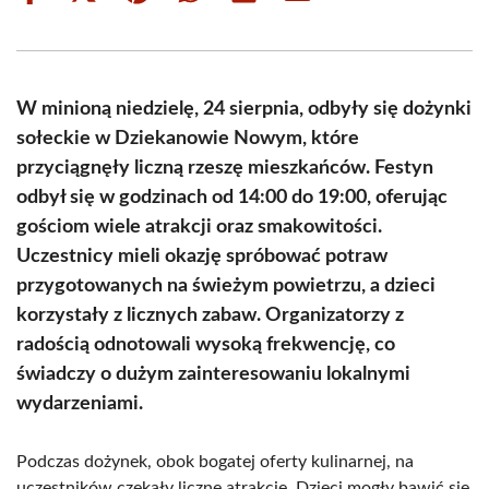
on
on
on
on
on
on
Facebook
X
Pinterest
WhatsApp
LinkedIn
Email
(Twitter)
W minioną niedzielę, 24 sierpnia, odbyły się dożynki
sołeckie w Dziekanowie Nowym, które
przyciągnęły liczną rzeszę mieszkańców. Festyn
odbył się w godzinach od 14:00 do 19:00, oferując
gościom wiele atrakcji oraz smakowitości.
Uczestnicy mieli okazję spróbować potraw
przygotowanych na świeżym powietrzu, a dzieci
korzystały z licznych zabaw. Organizatorzy z
radością odnotowali wysoką frekwencję, co
świadczy o dużym zainteresowaniu lokalnymi
wydarzeniami.
Podczas dożynek, obok bogatej oferty kulinarnej, na
uczestników czekały liczne atrakcje. Dzieci mogły bawić się