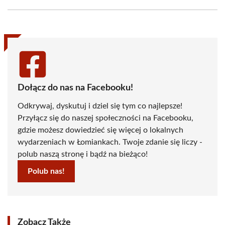
Facebook
X
Pinterest
WhatsApp
LinkedIn
Email
(Twitter)
Dołącz do nas na Facebooku!
Odkrywaj, dyskutuj i dziel się tym co najlepsze!
Przyłącz się do naszej społeczności na Facebooku,
gdzie możesz dowiedzieć się więcej o lokalnych
wydarzeniach w Łomiankach. Twoje zdanie się liczy -
polub naszą stronę i bądź na bieżąco!
Polub nas!
Zobacz Także