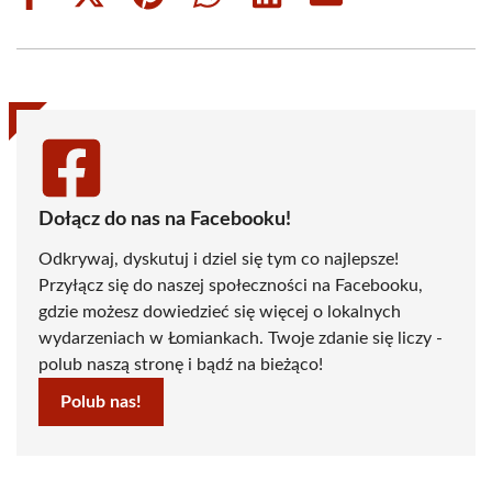
Share
Share
Share
Share
Share
Share
on
on
on
on
on
on
Facebook
X
Pinterest
WhatsApp
LinkedIn
Email
(Twitter)
Dołącz do nas na Facebooku!
Odkrywaj, dyskutuj i dziel się tym co najlepsze!
Przyłącz się do naszej społeczności na Facebooku,
gdzie możesz dowiedzieć się więcej o lokalnych
wydarzeniach w Łomiankach. Twoje zdanie się liczy -
polub naszą stronę i bądź na bieżąco!
Polub nas!