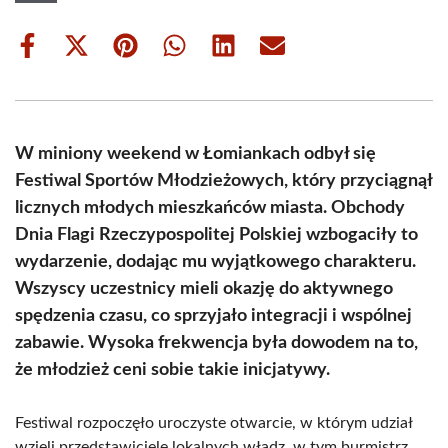
Share
Share
Share
Share
Share
Share
on
on
on
on
on
on
Facebook
X
Pinterest
WhatsApp
LinkedIn
Email
(Twitter)
W miniony weekend w Łomiankach odbył się
Festiwal Sportów Młodzieżowych, który przyciągnął
licznych młodych mieszkańców miasta. Obchody
Dnia Flagi Rzeczypospolitej Polskiej wzbogaciły to
wydarzenie, dodając mu wyjątkowego charakteru.
Wszyscy uczestnicy mieli okazję do aktywnego
spędzenia czasu, co sprzyjało integracji i wspólnej
zabawie. Wysoka frekwencja była dowodem na to,
że młodzież ceni sobie takie inicjatywy.
Festiwal rozpoczęło uroczyste otwarcie, w którym udział
wzięli przedstawiciele lokalnych władz, w tym burmistrz