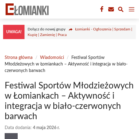
Przejdź
M
do
treści
Dołącz do nowej grupy
Łomianki - Ogłoszenia | Sprzedam |
UWAGA!
Kupię | Zamienię | Praca
Strona główna
/
Wiadomości
/
Festiwal Sportów
Młodzieżowych w Łomiankach – Aktywność i integracja w biało-
czerwonych barwach
Festiwal Sportów Młodzieżowych
w Łomiankach – Aktywność i
integracja w biało-czerwonych
barwach
Data dodania:
4 maja 2026 r.