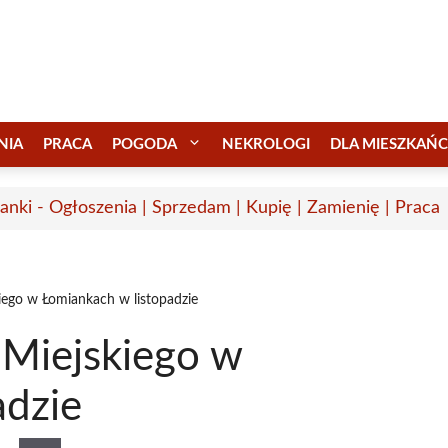
NIA
PRACA
POGODA
NEKROLOGI
DLA MIESZKAŃ
anki - Ogłoszenia | Sprzedam | Kupię | Zamienię | Praca
iego w Łomiankach w listopadzie
Miejskiego w
adzie