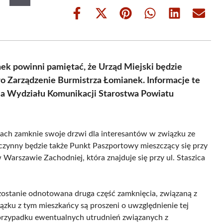
Share
Share
Share
Share
Share
Share
on
on
on
on
on
on
Facebook
X
Pinterest
WhatsApp
LinkedIn
Email
(Twitter)
ek powinni pamiętać, że Urząd Miejski będzie
 Zarządzenie Burmistrza Łomianek. Informacje te
ia Wydziału Komunikacji Starostwa Powiatu
kach zamknie swoje drzwi dla interesantów w związku ze
zynny będzie także Punkt Paszportowy mieszczący się przy
 Warszawie Zachodniej, która znajduje się przy ul. Staszica
zostanie odnotowana druga część zamknięcia, związaną z
ku z tym mieszkańcy są proszeni o uwzględnienie tej
przypadku ewentualnych utrudnień związanych z