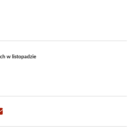
h w listopadzie
Share
on
Email