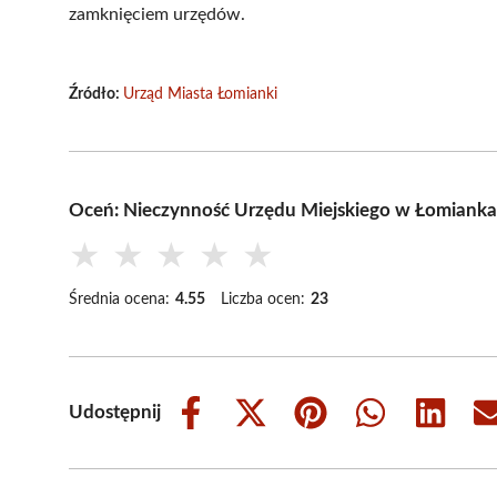
zamknięciem urzędów.
Źródło:
Urząd Miasta Łomianki
Oceń: Nieczynność Urzędu Miejskiego w Łomiankac
★
★
★
★
★
Średnia ocena:
4.55
Liczba ocen:
23
Udostępnij
Share
Share
Share
Share
Share
on
on
on
on
on
Facebook
X
Pinterest
WhatsApp
LinkedIn
(Twitter)