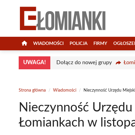
Przejdź
do
treści
WIADOMOŚCI
POLICJA
FIRMY
OGŁOSZE
UWAGA!
Dołącz do nowej grupy
Łomi
Strona główna
/
Wiadomości
/
Nieczynność Urzędu Miejsk
Nieczynność Urzędu 
Łomiankach w listop