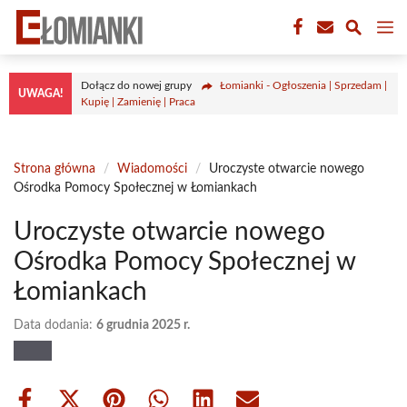
Przejdź
M
do
treści
Dołącz do nowej grupy
Łomianki - Ogłoszenia | Sprzedam |
UWAGA!
Kupię | Zamienię | Praca
Strona główna
/
Wiadomości
/
Uroczyste otwarcie nowego
Ośrodka Pomocy Społecznej w Łomiankach
Uroczyste otwarcie nowego
Ośrodka Pomocy Społecznej w
Łomiankach
Data dodania:
6 grudnia 2025 r.
Share
Share
Share
Share
Share
Share