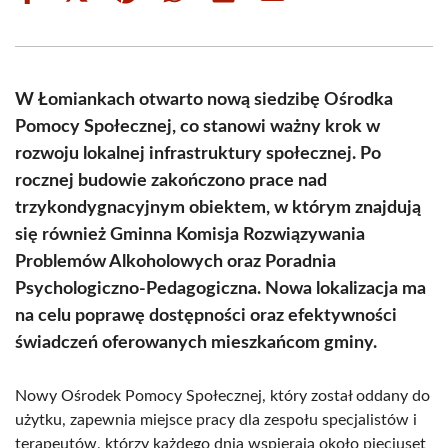
on
on
on
on
on
on
Facebook
X
Pinterest
WhatsApp
LinkedIn
Email
(Twitter)
W Łomiankach otwarto nową siedzibę Ośrodka
Pomocy Społecznej, co stanowi ważny krok w
rozwoju lokalnej infrastruktury społecznej. Po
rocznej budowie zakończono prace nad
trzykondygnacyjnym obiektem, w którym znajdują
się również Gminna Komisja Rozwiązywania
Problemów Alkoholowych oraz Poradnia
Psychologiczno-Pedagogiczna. Nowa lokalizacja ma
na celu poprawę dostępności oraz efektywności
świadczeń oferowanych mieszkańcom gminy.
Nowy Ośrodek Pomocy Społecznej, który został oddany do
użytku, zapewnia miejsce pracy dla zespołu specjalistów i
terapeutów, którzy każdego dnia wspierają około pięciuset