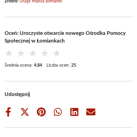
Źródło:
Urząd Miasta Łomianki
Oceń: Uroczyste otwarcie nowego Ośrodka Pomocy
Społecznej w Łomiankach
★
★
★
★
★
Średnia ocena:
4.84
Liczba ocen:
25
Udostępnij
Share
Share
Share
Share
Share
Share
on
on
on
on
on
on
Facebook
X
Pinterest
WhatsApp
LinkedIn
Email
(Twitter)