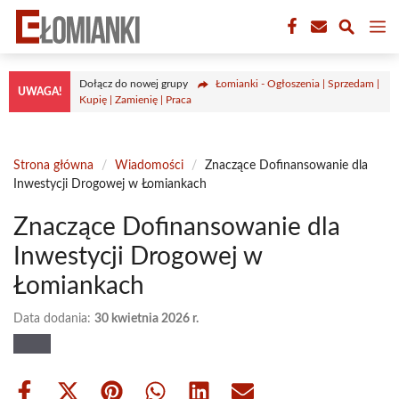
Przejdź
M
do
treści
Dołącz do nowej grupy
Łomianki - Ogłoszenia | Sprzedam |
UWAGA!
Kupię | Zamienię | Praca
Strona główna
/
Wiadomości
/
Znaczące Dofinansowanie dla
Inwestycji Drogowej w Łomiankach
Znaczące Dofinansowanie dla
Inwestycji Drogowej w
Łomiankach
Data dodania:
30 kwietnia 2026 r.
Share
Share
Share
Share
Share
Share