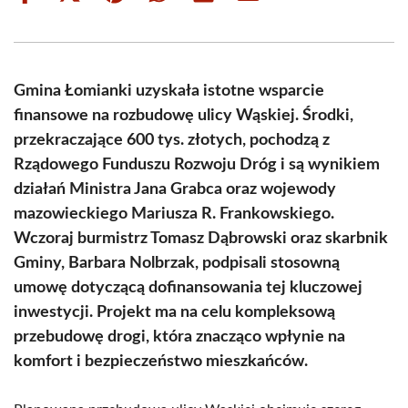
on
on
on
on
on
on
Facebook
X
Pinterest
WhatsApp
LinkedIn
Email
(Twitter)
Gmina Łomianki uzyskała istotne wsparcie
finansowe na rozbudowę ulicy Wąskiej. Środki,
przekraczające 600 tys. złotych, pochodzą z
Rządowego Funduszu Rozwoju Dróg i są wynikiem
działań Ministra Jana Grabca oraz wojewody
mazowieckiego Mariusza R. Frankowskiego.
Wczoraj burmistrz Tomasz Dąbrowski oraz skarbnik
Gminy, Barbara Nolbrzak, podpisali stosowną
umowę dotyczącą dofinansowania tej kluczowej
inwestycji. Projekt ma na celu kompleksową
przebudowę drogi, która znacząco wpłynie na
komfort i bezpieczeństwo mieszkańców.