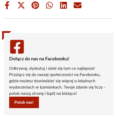
Share
Share
Share
Share
Share
Share
on
on
on
on
on
on
Facebook
X
Pinterest
WhatsApp
LinkedIn
Email
(Twitter)
Dołącz do nas na Facebooku!
Odkrywaj, dyskutuj i dziel się tym co najlepsze!
Przyłącz się do naszej społeczności na Facebooku,
gdzie możesz dowiedzieć się więcej o lokalnych
wydarzeniach w Łomiankach. Twoje zdanie się liczy -
polub naszą stronę i bądź na bieżąco!
Polub nas!