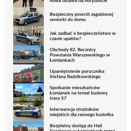
nowa ustawa na horyzoncie
Bezpieczny powrót zagubionej
seniorki do domu
Jak zadbać o bezpieczeństwo w
czasie upałów?
Obchody 82. Rocznicy
Powstania Warszawskiego w
Łomiankach
Upamiętnienie porucznika
Stefana Radzikowskiego
Spotkanie mieszkańców
Łomianek na temat budowy
trasy S7
Interwencja strażników
miejskich dla rannego koziołka
Bezpłatny dostęp do Hali
Sportowej w Łomiankach przez